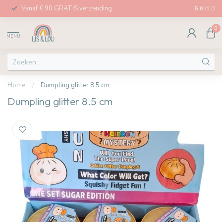
Vanaf € 90 GRATIS verzending
Afhalen in
5.0
/5.0
0
MENU
Home
/
Dumpling glitter 8.5 cm
Dumpling glitter 8.5 cm