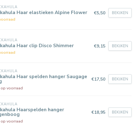
CKAHULA
kahula Haar elastieken Alpine Flower
€5,50
BEKIJKEN
voorraad
CKAHULA
kahula Haar clip Disco Shimmer
€9,15
BEKIJKEN
voorraad
CKAHULA
ckahula Haar spelden hanger Saugage
€17,50
BEKIJKEN
g
t op voorraad
CKAHULA
ckahula Haarspelden hanger
€18,95
BEKIJKEN
genboog
t op voorraad