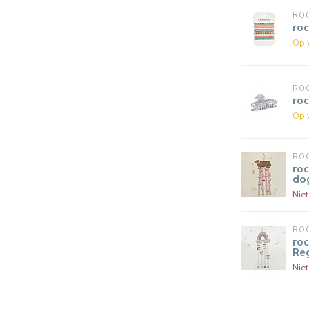
RO
roc
Op 
RO
roc
Op 
RO
ro
do
Nie
RO
ro
Re
Nie