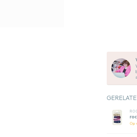
GERELATE
RO
roc
Op 