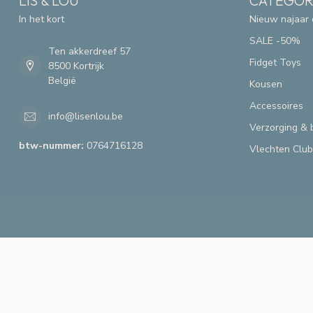
LIS & LOU
CATEGOR
In het kort
Nieuw najaar 
SALE -50%
Ten akkerdreef 57
Fidget Toys
8500 Kortrijk
België
Kousen
Accessoires
info@lisenlou.be
Verzorging & 
btw-nummer:
0764716128
Vlechten Club