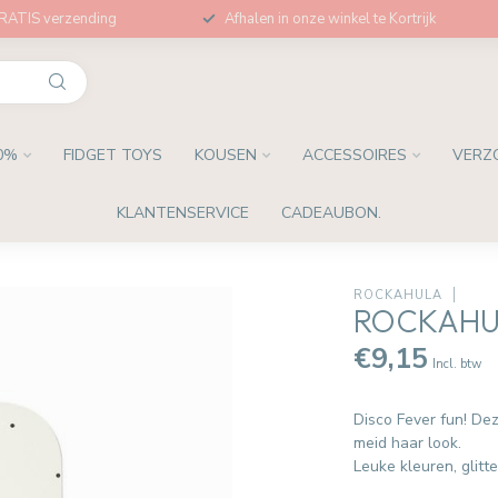
GRATIS verzending
Afhalen in onze winkel te Kortrijk
0%
FIDGET TOYS
KOUSEN
ACCESSOIRES
VERZ
KLANTENSERVICE
CADEAUBON.
ROCKAHULA
ROCKAHUL
€9,15
Incl. btw
Disco Fever fun! Dez
meid haar look.
Leuke kleuren, glitte