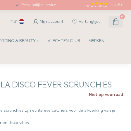
Persoonlijke service
5.0
/5.0
18
beoordelingen
0
Mijn account
Verlanglijst
EUR
ORGING & BEAUTY
VLECHTEN CLUB
MERKEN
A DISCO FEVER SCRUNCHIES
Niet op voorraad
e scrunchies zijn echte eye catchers voor de afwerking van je
r en disco vibes.