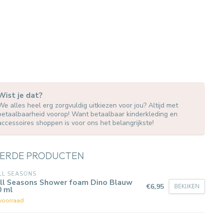
Wist je dat?
We alles heel erg zorgvuldig uitkiezen voor jou? Altijd met
betaalbaarheid voorop! Want betaalbaar kinderkleding en
accessoires shoppen is voor ons het belangrijkste!
ERDE PRODUCTEN
LL SEASONS
All Seasons Shower foam Dino Blauw
€6,95
BEKIJKEN
0 ml
voorraad