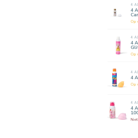
4 A
4 A
Cam
Op 
4 A
4 A
Gli
Op 
4 A
4 
Op 
4 A
4 A
10
Nie