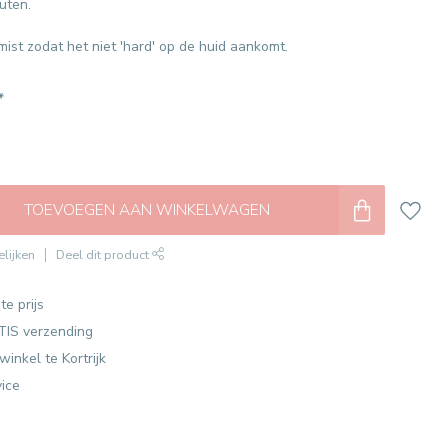
uten.
ist zodat het niet 'hard' op de huid aankomt.
*
TOEVOEGEN AAN WINKELWAGEN
lijken
Deel dit product
te prijs
TIS verzending
winkel te Kortrijk
vice