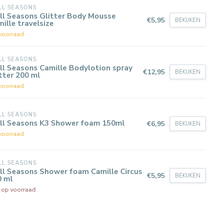
LL SEASONS
ll Seasons Glitter Body Mousse
€5,95
BEKIJKEN
ille travelsize
voorraad
LL SEASONS
ll Seasons Camille Bodylotion spray
€12,95
BEKIJKEN
tter 200 ml
voorraad
LL SEASONS
All Seasons K3 Shower foam 150ml
€6,95
BEKIJKEN
voorraad
LL SEASONS
ll Seasons Shower foam Camille Circus
€5,95
BEKIJKEN
0 ml
t op voorraad