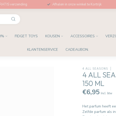
GRATIS verzending
Afhalen in onze winkel te Kortrijk
0%
FIDGET TOYS
KOUSEN
ACCESSOIRES
VERZ
KLANTENSERVICE
CADEAUBON.
4 ALL SEASONS
4 ALL S
150 ML
€6,95
Incl. btw
Het parfum heeft een
Zelfde parfum als i