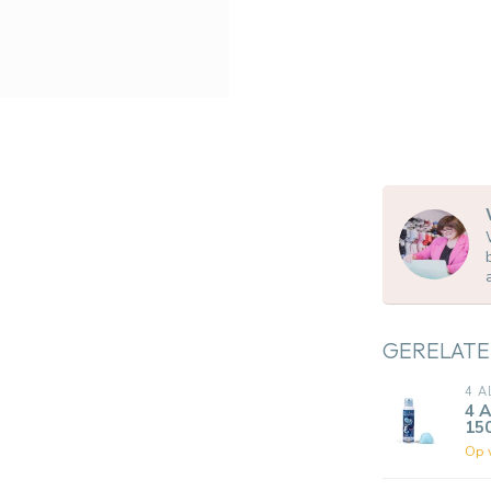
GERELATE
4 A
4 
15
Op 