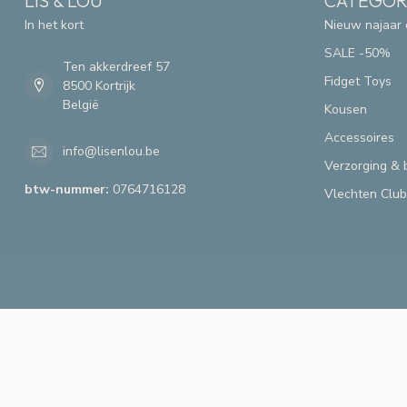
LIS & LOU
CATEGOR
In het kort
Nieuw najaar 
SALE -50%
Ten akkerdreef 57
Fidget Toys
8500 Kortrijk
België
Kousen
Accessoires
info@lisenlou.be
Verzorging & 
btw-nummer:
0764716128
Vlechten Club