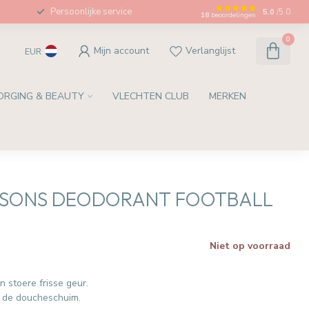
Persoonlijke service
5.0
/5.0
18
beoordelingen
0
Mijn account
Verlanglijst
EUR
ORGING & BEAUTY
VLECHTEN CLUB
MERKEN
EASONS DEODORANT FOOTBALL
Niet op voorraad
 stoere frisse geur.
n de doucheschuim.