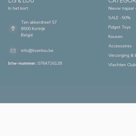
LIS & LOU
CATEGOR
In het kort
Nieuw najaar 
SALE -50%
Ten akkerdreef 57
Fidget Toys
8500 Kortrijk
België
Kousen
Accessoires
info@lisenlou.be
Verzorging & 
btw-nummer:
0764716128
Vlechten Club