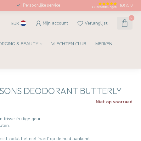
Persoonlijke service
5.0
/5.0
18
beoordelingen
0
Mijn account
Verlanglijst
EUR
ORGING & BEAUTY
VLECHTEN CLUB
MERKEN
ASONS DEODORANT BUTTERLY
Niet op voorraad
 frisse fruitige geur.
uten.
ist zodat het niet 'hard' op de huid aankomt.