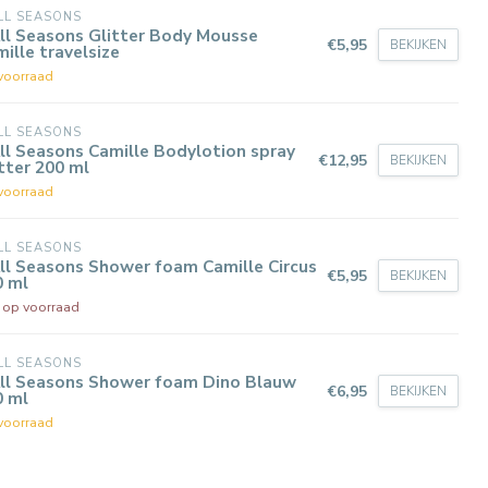
LL SEASONS
ll Seasons Glitter Body Mousse
€5,95
BEKIJKEN
ille travelsize
voorraad
LL SEASONS
ll Seasons Camille Bodylotion spray
€12,95
BEKIJKEN
tter 200 ml
voorraad
LL SEASONS
ll Seasons Shower foam Camille Circus
€5,95
BEKIJKEN
0 ml
t op voorraad
LL SEASONS
All Seasons Shower foam Dino Blauw
€6,95
BEKIJKEN
0 ml
voorraad