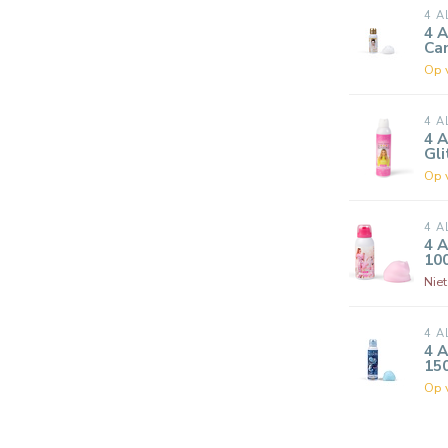
4 A
4 A
Cam
Op 
4 A
4 A
Gli
Op 
4 A
4 A
10
Nie
4 A
4 
15
Op 