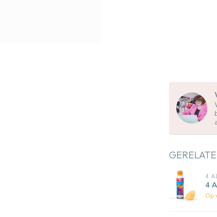
GERELATE
4 A
4 
Op 