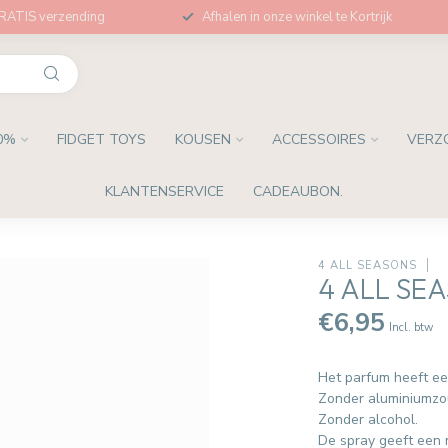
GRATIS verzending
Afhalen in onze winkel te Kortrijk
0%
FIDGET TOYS
KOUSEN
ACCESSOIRES
VERZ
KLANTENSERVICE
CADEAUBON.
4 ALL SEASONS
4 ALL SE
€6,95
Incl. btw
Het parfum heeft een
Zonder aluminiumzo
Zonder alcohol.
De spray geeft een m