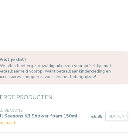
Wist je dat?
We alles heel erg zorgvuldig uitkiezen voor jou? Altijd met
betaalbaarheid voorop! Want betaalbaar kinderkleding en
accessoires shoppen is voor ons het belangrijkste!
ERDE PRODUCTEN
LL SEASONS
All Seasons K3 Shower foam 150ml
€6,95
BEKIJKEN
voorraad