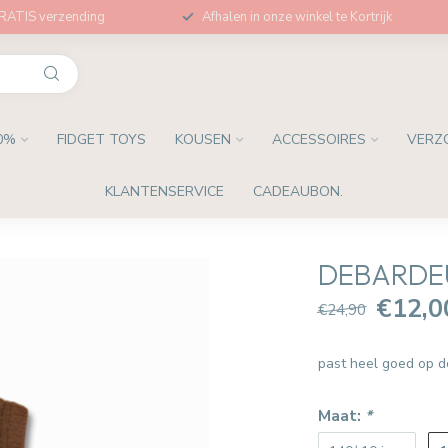
GRATIS verzending
Afhalen in onze winkel te Kortrijk
0%
FIDGET TOYS
KOUSEN
ACCESSOIRES
VERZ
KLANTENSERVICE
CADEAUBON.
DEBARDEU
€12,0
€24,90
past heel goed op de
Maat:
*