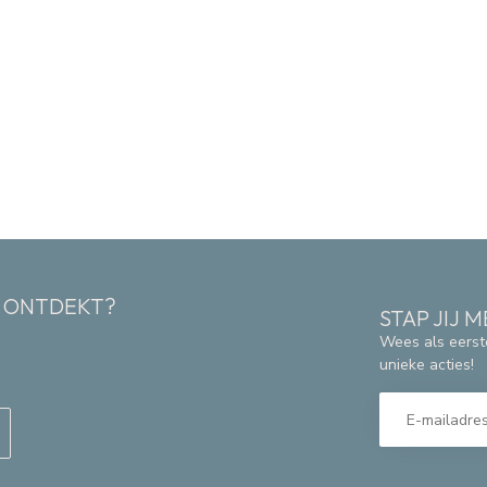
K ONTDEKT?
STAP JIJ
Wees als eerst
unieke acties!