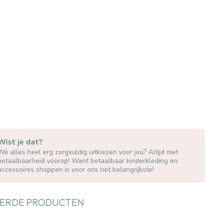
Wist je dat?
We alles heel erg zorgvuldig uitkiezen voor jou? Altijd met
betaalbaarheid voorop! Want betaalbaar kinderkleding en
accessoires shoppen is voor ons het belangrijkste!
ERDE PRODUCTEN