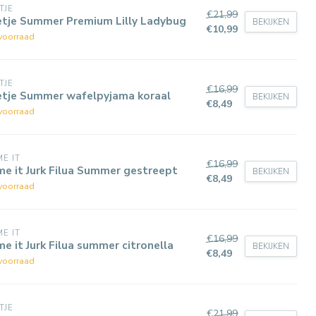
TJE
€21,99
etje Summer Premium Lilly Ladybug
BEKIJKEN
€10,99
voorraad
TJE
€16,99
etje Summer wafelpyjama koraal
BEKIJKEN
€8,49
voorraad
E IT
€16,99
e it Jurk Filua Summer gestreept
BEKIJKEN
€8,49
voorraad
E IT
€16,99
e it Jurk Filua summer citronella
BEKIJKEN
€8,49
voorraad
TJE
€21,99