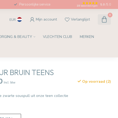
Persoonlijke service
5.0
/5.0
18
beoordelingen
0
Mijn account
Verlanglijst
EUR
ORGING & BEAUTY
VLECHTEN CLUB
MERKEN
R BRUIN TEENS
0
Op voorraad (2)
Incl. btw
 zwarte souspull uit onze teen collectie