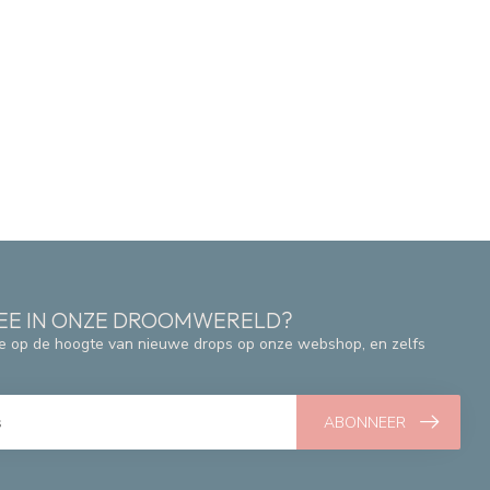
 MEE IN ONZE DROOMWERELD?
e op de hoogte van nieuwe drops op onze webshop, en zelfs
ABONNEER