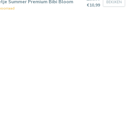
etje Summer Premium Bibi Bloom
BEKIJKEN
€10,99
voorraad