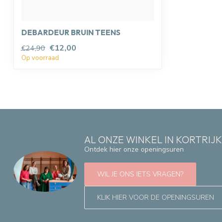
DEBARDEUR BRUIN TEENS
€12,00
€24,90
Op voorraad
AL ONZE WINKEL IN KORTRIJ
Ontdek hier onze openingsuren
WIL JE ONS IETS VRAGEN?
KLIK HIER VOOR DE OPENINGSUREN