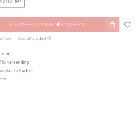
52 /12 jaar
TOEVOEGEN AAN WINKELWAGEN
lijken
Deel dit product
te prijs
TIS verzending
winkel te Kortrijk
vice