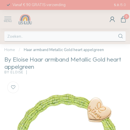
Vanaf € 90 GRATIS verzending
Afhalen in
5.0
/5.0
0
MENU
Home
/
Haar armband Metallic Gold heart appelgreen
By Eloise Haar armband Metallic Gold heart
appelgreen
BY ELOISE