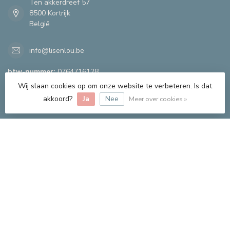
Ten akkerdreef 57
8500 Kortrijk
België
info@lisenlou.be
btw-nummer:
0764716128
Wij slaan cookies op om onze website te verbeteren. Is dat
CATEGORIEËN
akkoord?
Ja
Nee
Meer over cookies »
INFORMATIE
MIJN ACCOUNT
€