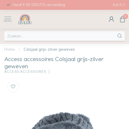
Vanaf € 90 GRATIS verzending
Afhalen in
5.0
/5.0
0
MENU
Home
/
Colsjaal grijs-zilver geweven
Access accessoires Colsjaal grijs-zilver
geweven
ACCESS ACCESSOIRES