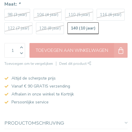
Maat:
*
98 (3 jaar)
104 (4 jaar)
110 (5 jaar)
116 (6 jaar)
140 (10 jaar)
122 (7 jaar)
128 (8 jaar)
TOEVOEGEN AAN WINKELWAGEN
Toevoegen om te vergelijken
Deel dit product
Altijd de scherpste prijs
Vanaf € 90 GRATIS verzending
Afhalen in onze winkel te Kortrijk
Persoonlijke service
PRODUCTOMSCHRIJVING