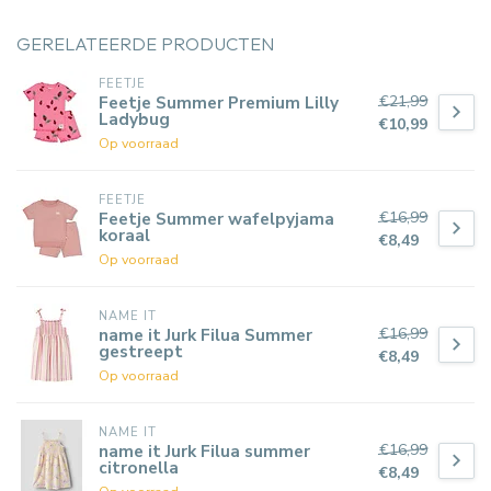
GERELATEERDE PRODUCTEN
FEETJE
€21,99
Feetje Summer Premium Lilly
Ladybug
€10,99
Op voorraad
FEETJE
€16,99
Feetje Summer wafelpyjama
koraal
€8,49
Op voorraad
NAME IT
€16,99
name it Jurk Filua Summer
gestreept
€8,49
Op voorraad
NAME IT
€16,99
name it Jurk Filua summer
citronella
€8,49