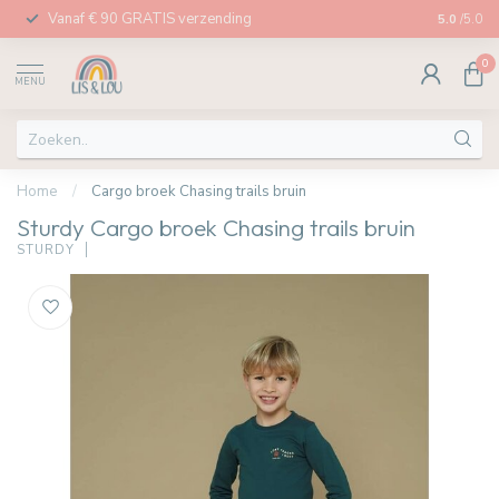
Vanaf € 90 GRATIS verzending
Afhalen in
5.0
/5.0
0
MENU
Home
/
Cargo broek Chasing trails bruin
Sturdy Cargo broek Chasing trails bruin
STURDY