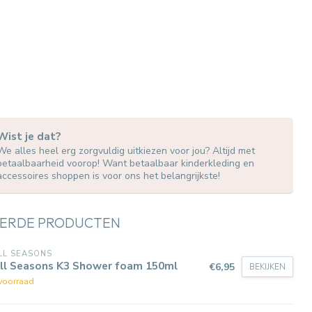
Wist je dat?
We alles heel erg zorgvuldig uitkiezen voor jou? Altijd met
betaalbaarheid voorop! Want betaalbaar kinderkleding en
accessoires shoppen is voor ons het belangrijkste!
ERDE PRODUCTEN
LL SEASONS
All Seasons K3 Shower foam 150ml
€6,95
BEKIJKEN
voorraad