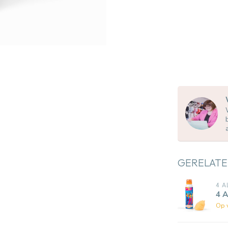
GERELATE
4 A
4 
Op 