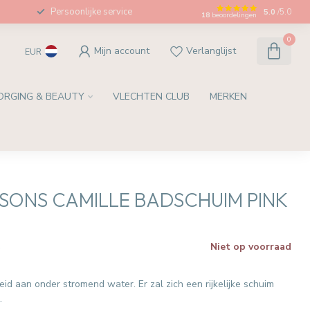
Persoonlijke service
5.0
/5.0
18
beoordelingen
0
Mijn account
Verlanglijst
EUR
ORGING & BEAUTY
VLECHTEN CLUB
MERKEN
ASONS CAMILLE BADSCHUIM PINK
Niet op voorraad
w
id aan onder stromend water. Er zal zich een rijkelijke schuim
.