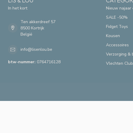
LIS & LOU
CATEGOR
In het kort
Nieuw najaar 
SALE -50%
Ten akkerdreef 57
Fidget Toys
8500 Kortrijk
België
Kousen
Accessoires
info@lisenlou.be
Verzorging & 
btw-nummer:
0764716128
Vlechten Club