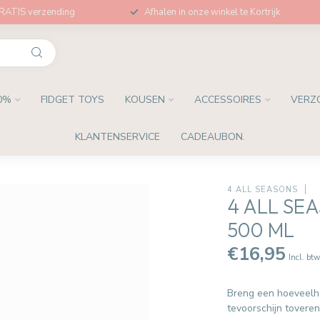
GRATIS verzending
Afhalen in onze winkel te Kortrijk
0%
FIDGET TOYS
KOUSEN
ACCESSOIRES
VERZ
KLANTENSERVICE
CADEAUBON.
4 ALL SEASONS
4 ALL SE
500 ML
€16,95
Incl. bt
Breng een hoeveelhe
tevoorschijn toveren