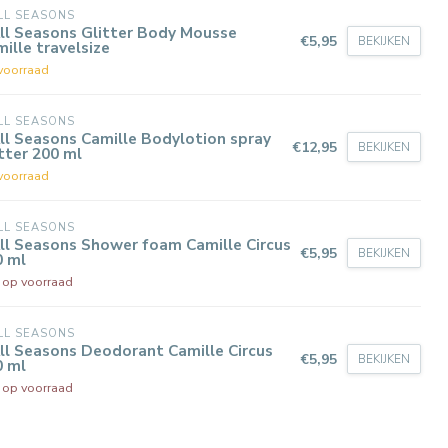
LL SEASONS
ll Seasons Glitter Body Mousse
€5,95
BEKIJKEN
ille travelsize
voorraad
LL SEASONS
ll Seasons Camille Bodylotion spray
€12,95
BEKIJKEN
tter 200 ml
voorraad
LL SEASONS
ll Seasons Shower foam Camille Circus
€5,95
BEKIJKEN
0 ml
t op voorraad
LL SEASONS
ll Seasons Deodorant Camille Circus
€5,95
BEKIJKEN
0 ml
t op voorraad