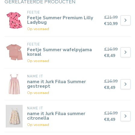
GERELATEERDE PRODUCTEN
FEETJE
€21,99
Feetje Summer Premium Lilly
Ladybug
€10,99
Op voorraad
FEETJE
€16,99
Feetje Summer wafelpyjama
koraal
€8,49
Op voorraad
NAME IT
€16,99
name it Jurk Filua Summer
gestreept
€8,49
Op voorraad
NAME IT
€16,99
name it Jurk Filua summer
citronella
€8,49
Op voorraad