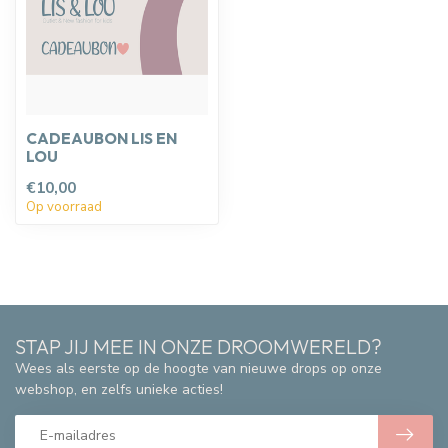
CADEAUBON LIS EN
LOU
€10,00
Op voorraad
STAP JIJ MEE IN ONZE DROOMWERELD?
Wees als eerste op de hoogte van nieuwe drops op onze
webshop, en zelfs unieke acties!