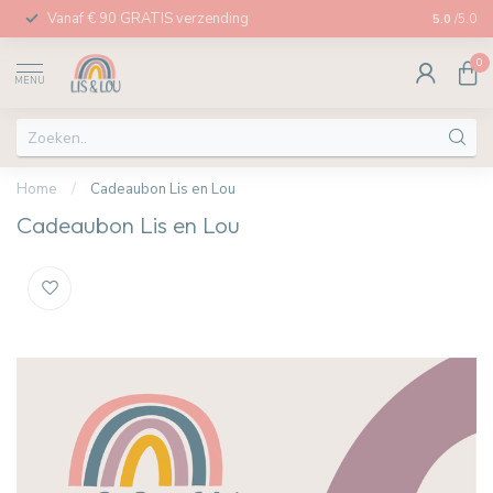
Vanaf € 90 GRATIS verzending
Afhalen in
5.0
/5.0
0
MENU
Home
/
Cadeaubon Lis en Lou
Cadeaubon Lis en Lou