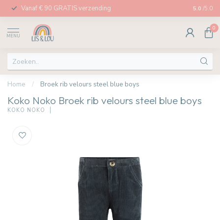
Vanaf € 90 GRATIS verzending
Afhalen in
5.0
/5.0
0
MENU
Home
/
Broek rib velours steel blue boys
Koko Noko Broek rib velours steel blue boys
KOKO NOKO