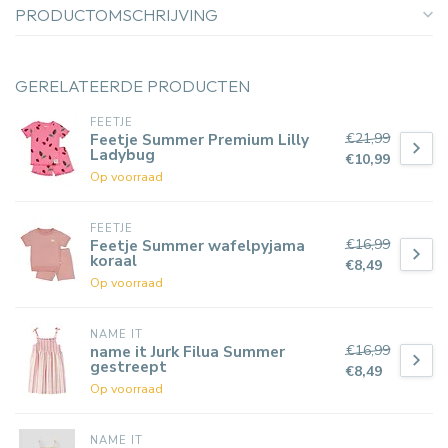
PRODUCTOMSCHRIJVING
GERELATEERDE PRODUCTEN
FEETJE
€21,99
Feetje Summer Premium Lilly
Ladybug
€10,99
Op voorraad
FEETJE
€16,99
Feetje Summer wafelpyjama
koraal
€8,49
Op voorraad
NAME IT
€16,99
name it Jurk Filua Summer
gestreept
€8,49
Op voorraad
NAME IT