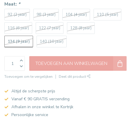
Maat:
*
92 (2 jaar)
98 (3 jaar)
104 (4 jaar)
110 (5 jaar)
116 (6 jaar)
122 (7 jaar)
128 (8 jaar)
134 (9 jaar)
140 (10 jaar)
TOEVOEGEN AAN WINKELWAGEN
Toevoegen om te vergelijken
Deel dit product
Altijd de scherpste prijs
Vanaf € 90 GRATIS verzending
Afhalen in onze winkel te Kortrijk
Persoonlijke service