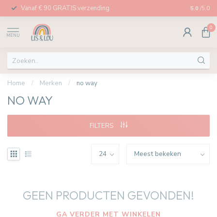
Vanaf € 90 GRATIS verzending
Afhalen in
5.0
/5.0
0
MENU
Home
/
Merken
/
no way
NO WAY
FILTERS
GEEN PRODUCTEN GEVONDEN!
GA VERDER MET WINKELEN