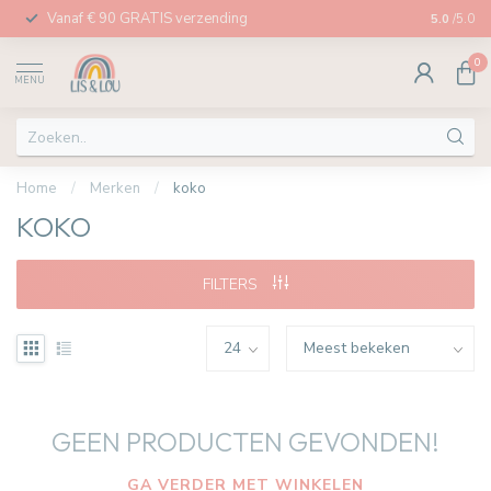
Vanaf € 90 GRATIS verzending
Afhalen in
5.0
/5.0
0
MENU
Home
/
Merken
/
koko
KOKO
FILTERS
GEEN PRODUCTEN GEVONDEN!
GA VERDER MET WINKELEN