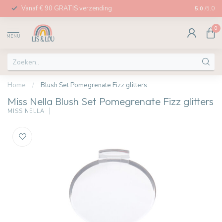
Vanaf € 90 GRATIS verzending
Afhalen in
5.0
/5.0
0
MENU
Home
/
Blush Set Pomegrenate Fizz glitters
Miss Nella Blush Set Pomegrenate Fizz glitters
MISS NELLA