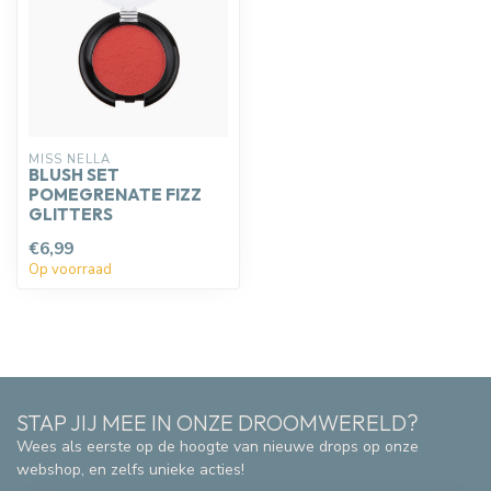
MISS NELLA
BLUSH SET
POMEGRENATE FIZZ
GLITTERS
€6,99
Op voorraad
STAP JIJ MEE IN ONZE DROOMWERELD?
Wees als eerste op de hoogte van nieuwe drops op onze
webshop, en zelfs unieke acties!