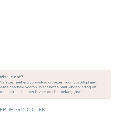
Wist je dat?
We alles heel erg zorgvuldig uitkiezen voor jou? Altijd met
betaalbaarheid voorop! Want betaalbaar kinderkleding en
accessoires shoppen is voor ons het belangrijkste!
ERDE PRODUCTEN