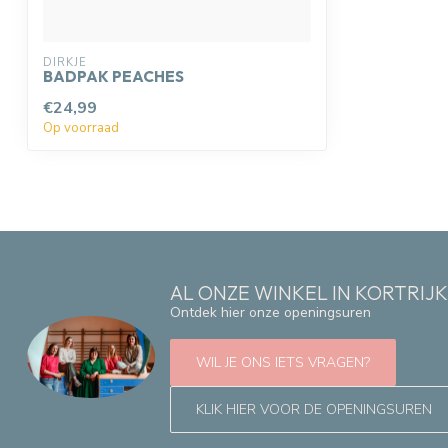
DIRKJE
BADPAK PEACHES
€24,99
Op voorraad
AL ONZE WINKEL IN KORTRIJ
Ontdek hier onze openingsuren
WIL JE ONS IETS VRAGEN?
KLIK HIER VOOR DE OPENINGSUREN