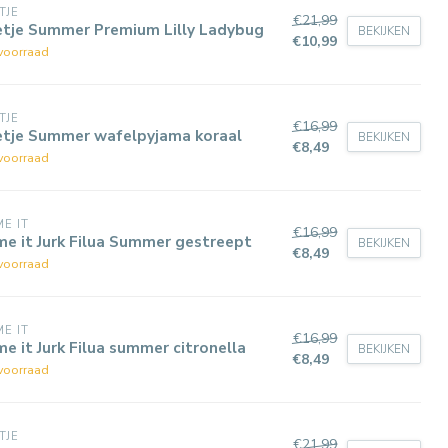
TJE
€21,99
etje Summer Premium Lilly Ladybug
BEKIJKEN
€10,99
voorraad
TJE
€16,99
etje Summer wafelpyjama koraal
BEKIJKEN
€8,49
voorraad
E IT
€16,99
e it Jurk Filua Summer gestreept
BEKIJKEN
€8,49
voorraad
E IT
€16,99
e it Jurk Filua summer citronella
BEKIJKEN
€8,49
voorraad
TJE
€21,99