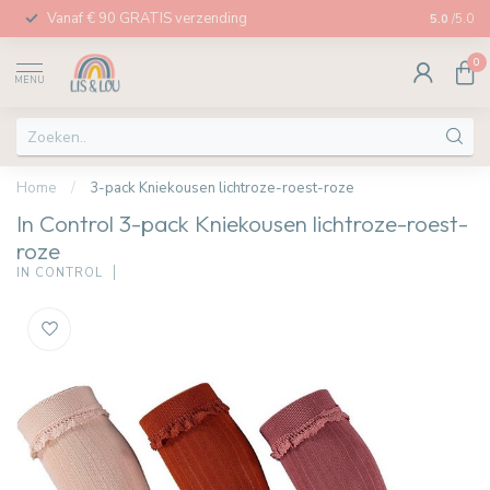
Vanaf € 90 GRATIS verzending
Afhalen in
5.0
/5.0
0
MENU
Home
/
3-pack Kniekousen lichtroze-roest-roze
In Control 3-pack Kniekousen lichtroze-roest-
roze
IN CONTROL