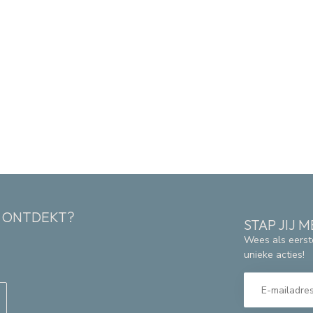
K ONTDEKT?
STAP JIJ
Wees als eerst
unieke acties!