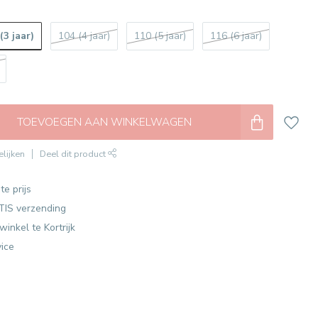
(3 jaar)
104 (4 jaar)
110 (5 jaar)
116 (6 jaar)
TOEVOEGEN AAN WINKELWAGEN
lijken
Deel dit product
te prijs
TIS verzending
winkel te Kortrijk
vice