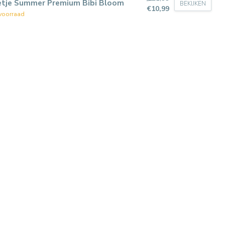
etje Summer Premium Bibi Bloom
BEKIJKEN
€10,99
voorraad