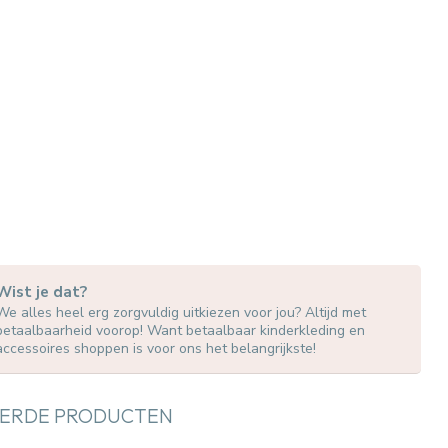
Wist je dat?
We alles heel erg zorgvuldig uitkiezen voor jou? Altijd met
betaalbaarheid voorop! Want betaalbaar kinderkleding en
accessoires shoppen is voor ons het belangrijkste!
ERDE PRODUCTEN