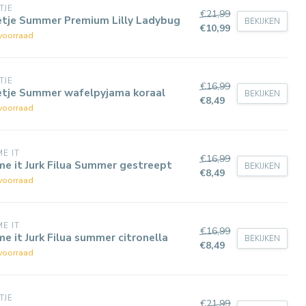
TJE
€21,99
etje Summer Premium Lilly Ladybug
BEKIJKEN
€10,99
voorraad
TJE
€16,99
etje Summer wafelpyjama koraal
BEKIJKEN
€8,49
voorraad
E IT
€16,99
e it Jurk Filua Summer gestreept
BEKIJKEN
€8,49
voorraad
E IT
€16,99
e it Jurk Filua summer citronella
BEKIJKEN
€8,49
voorraad
TJE
€21,99