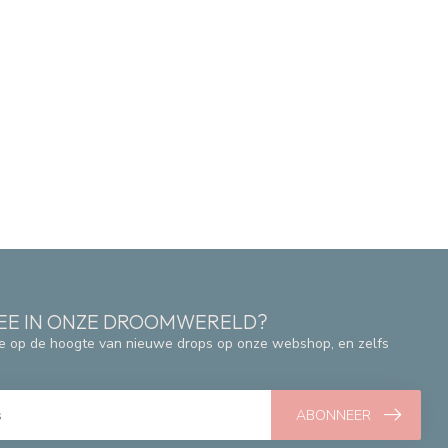
 MEE IN ONZE DROOMWERELD?
e op de hoogte van nieuwe drops op onze webshop, en zelfs
ABONNEER