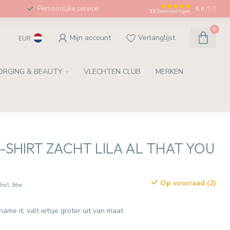
Persoonlijke service
5.0
/5.0
18
beoordelingen
0
Mijn account
Verlanglijst
EUR
ORGING & BEAUTY
VLECHTEN CLUB
MERKEN
-SHIRT ZACHT LILA AL THAT YOU
Op voorraad (2)
Incl. btw
ame it, valt ietsje groter uit van maat