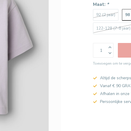
Maat:
*
98 
92 (2 jaar)
122-128 (7-8 jaar)
Toevoegen om te verge
Altijd de scherps
Vanaf € 90 GRA
Afhalen in onze 
Persoonlijke ser