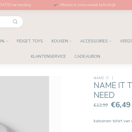
GRATIS verzending
Afhalen in onze winkel te Kortrijk
0%
FIDGET TOYS
KOUSEN
ACCESSOIRES
VERZ
KLANTENSERVICE
CADEAUBON.
NAME IT
NAME IT T
NEED
€6,49
€12,99
katoenen tshirt van n