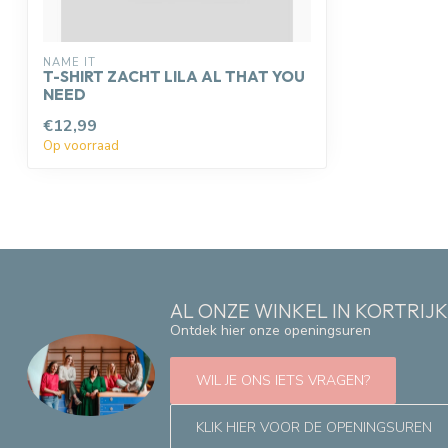
NAME IT
T-SHIRT ZACHT LILA AL THAT YOU
NEED
€12,99
Op voorraad
AL ONZE WINKEL IN KORTRIJ
Ontdek hier onze openingsuren
WIL JE ONS IETS VRAGEN?
KLIK HIER VOOR DE OPENINGSUREN