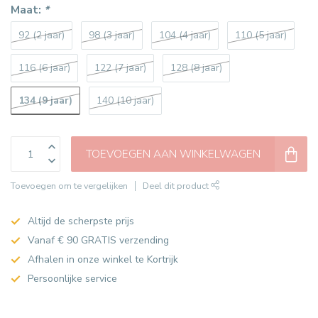
Maat:
*
92 (2 jaar)
98 (3 jaar)
104 (4 jaar)
110 (5 jaar)
116 (6 jaar)
122 (7 jaar)
128 (8 jaar)
134 (9 jaar)
140 (10 jaar)
TOEVOEGEN AAN WINKELWAGEN
Toevoegen om te vergelijken
Deel dit product
Altijd de scherpste prijs
Vanaf € 90 GRATIS verzending
Afhalen in onze winkel te Kortrijk
Persoonlijke service