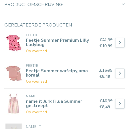
PRODUCTOMSCHRIJVING
GERELATEERDE PRODUCTEN
FEETJE
€21,99
Feetje Summer Premium Lilly
Ladybug
€10,99
Op voorraad
FEETJE
€16,99
Feetje Summer wafelpyjama
koraal
€8,49
Op voorraad
NAME IT
€16,99
name it Jurk Filua Summer
gestreept
€8,49
Op voorraad
NAME IT