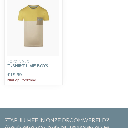
KOKO NOKO
T-SHIRT LIME BOYS
€19,99
Niet op voorraad
STAP JIJ MEE IN ONZE DROOMWERELD?
Wees als eerste op de hoogte van nieuwe drops op onze