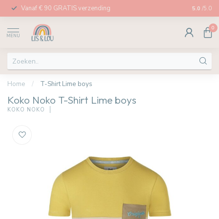
Vanaf € 90 GRATIS verzending
Afhalen in
5.0
/5.0
0
MENU
Home
/
T-Shirt Lime boys
Koko Noko T-Shirt Lime boys
KOKO NOKO