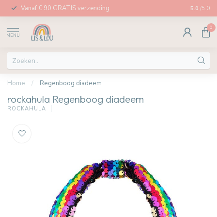
Vanaf € 90 GRATIS verzending
Afhalen in
5.0
/5.0
0
MENU
Home
/
Regenboog diadeem
rockahula Regenboog diadeem
ROCKAHULA